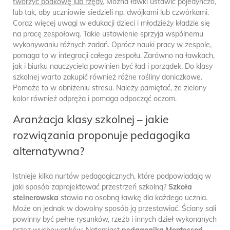
tworzyć podkowę lub rzędy.
Można ławki ustawić pojedynczo,
lub tak, aby uczniowie siedzieli np. dwójkami lub czwórkami.
Coraz więcej uwagi w edukacji dzieci i młodzieży kładzie się
na pracę zespołową. Takie ustawienie sprzyja wspólnemu
wykonywaniu różnych zadań. Oprócz nauki pracy w zespole,
pomaga to w integracji całego zespołu. Zarówno na ławkach,
jak i biurku nauczyciela powinien być ład i porządek. Do klasy
szkolnej warto zakupić również różne rośliny doniczkowe.
Pomoże to w obniżeniu stresu. Należy pamiętać, że zielony
kolor również odpręża i pomaga odpocząć oczom.
Aranżacja klasy szkolnej – jakie
rozwiązania proponuje pedagogika
alternatywna?
Istnieje kilka nurtów pedagogicznych, które podpowiadają w
jaki sposób zaprojektować przestrzeń szkolną?
Szkoła
steinerowska
stawia na osobną ławkę dla każdego ucznia.
Może on jednak w dowolny sposób ją przestawiać. Ściany sali
powinny być pełne rysunków, rzeźb i innych dzieł wykonanych