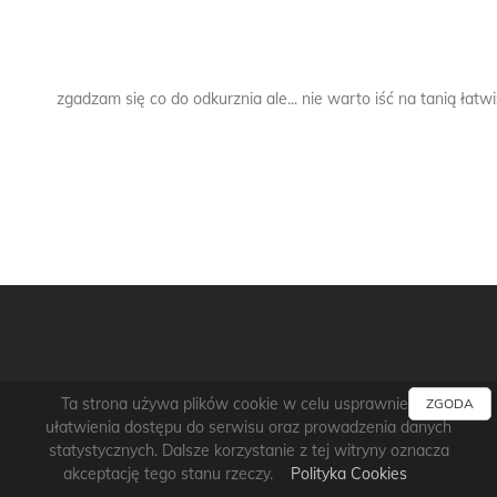
bez odkurzania, codziennego, nie ma opcji żeby tego kurzu nie
Ta strona używa plików cookie w celu usprawnienia i
ZGODA
ułatwienia dostępu do serwisu oraz prowadzenia danych
statystycznych. Dalsze korzystanie z tej witryny oznacza
akceptację tego stanu rzeczy.
Polityka Cookies