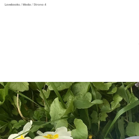
Lovebooks
/
Moda
/
Strona 4