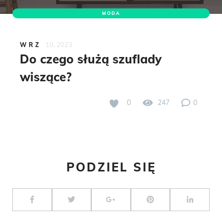
MODA
10, 2023
WRZ
Do czego służą szuflady
wiszące?
0
247
0
PODZIEL SIĘ