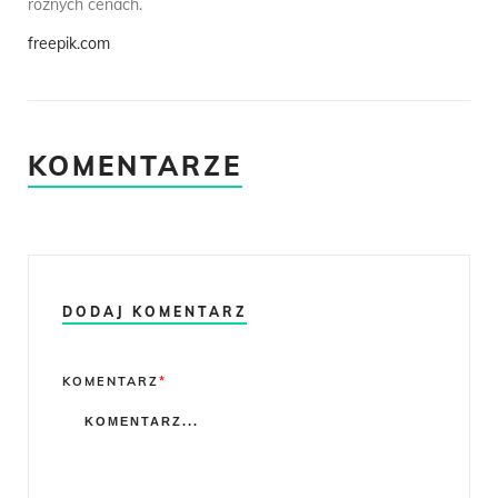
różnych cenach.
freepik.com
KOMENTARZE
DODAJ KOMENTARZ
Comment
KOMENTARZ
*