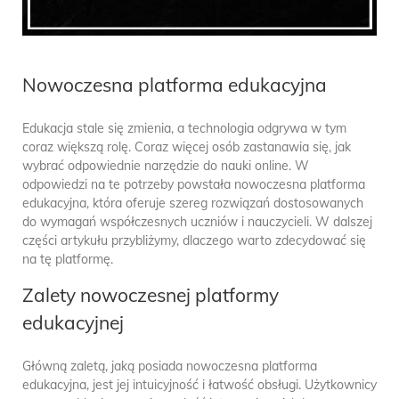
Nowoczesna platforma edukacyjna
Edukacja stale się zmienia, a technologia odgrywa w tym
coraz większą rolę. Coraz więcej osób zastanawia się, jak
wybrać odpowiednie narzędzie do nauki online. W
odpowiedzi na te potrzeby powstała nowoczesna platforma
edukacyjna, która oferuje szereg rozwiązań dostosowanych
do wymagań współczesnych uczniów i nauczycieli. W dalszej
części artykułu przybliżymy, dlaczego warto zdecydować się
na tę platformę.
Zalety nowoczesnej platformy
edukacyjnej
Główną zaletą, jaką posiada nowoczesna platforma
edukacyjna, jest jej intuicyjność i łatwość obsługi. Użytkownicy