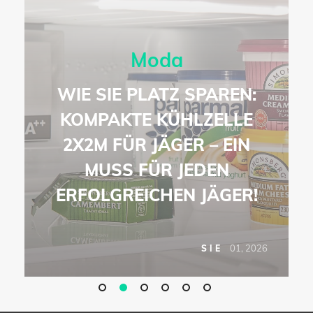
Moda
WIE SIE PLATZ SPAREN:
KOMPAKTE KÜHLZELLE
2X2M FÜR JÄGER – EIN
MUSS FÜR JEDEN
ERFOLGREICHEN JÄGER!
6
01, 2026
SIE