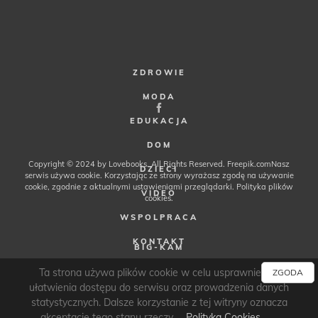
ZDROWIE
MODA
EDUKACJA
DOM
Copyright © 2024 by Lovebooks. All Rights Reserved.
Freepik.com
Nasz
DZIECI
serwis używa cookie. Korzystając ze strony wyrażasz zgodę na używanie
cookie, zgodnie z aktualnymi ustawieniami przeglądarki.
Polityka plików
VIDEO
cookies
.
WSPOLPRACA
KONTAKT
BIG-KAM
FRANCUSKIE PERFUMY
Ta strona używa plików cookie w celu usprawnienia i
ZGODA
ułatwienia dostępu do serwisu oraz prowadzenia danych
JAWO2008
statystycznych. Dalsze korzystanie z tej witryny oznacza
akceptację tego stanu rzeczy.
Polityka Cookies