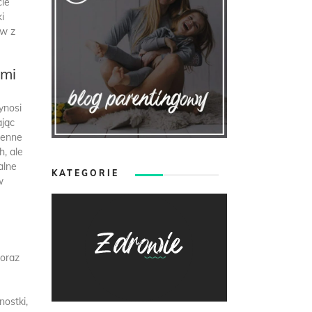
cie
i
ów z
ami
ynosi
ając
cenne
h, ale
alne
KATEGORIE
w
 oraz
nostki,