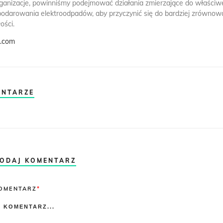
organizacje, powinniśmy podejmować działania zmierzające do właści
odarowania elektroodpadów, aby przyczynić się do bardziej zrównow
ości.
k.com
ENTARZE
ODAJ KOMENTARZ
omment
OMENTARZ
*