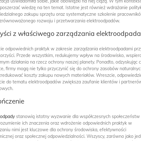
zacja uświadomiła sobie, jakie obowiązki na niej ciążą. W tym kontekś
poszerzać wiedzę na ten temat. Istotne jest również wdrażanie polityk
edzialnego zakupu sprzętu oraz systematyczne szkolenie pracownik
zrównoważonego rozwoju i przetwarzania elektroodpadów.
yści z właściwego zarządzania elektroodpad
cie odpowiednich praktyk w zakresie zarządzania elektroodpadami prz
korzyści. Przede wszystkim, redukujemy wpływ na środowisko, wspier
mym działania na rzecz ochrony naszej planety. Ponadto, odzyskując 
e, firmy mogą nie tylko przyczynić się do ochrony zasobów naturalnyc
zredukować koszty zakupu nowych materiałów. Wreszcie, odpowiedzi
cie do tematu elektroodpadów zwiększa zaufanie klientów i partneró
owych.
ończenie
oodpady
stanowią istotny wyzwanie dla współczesnych społeczeństw
Zrozumienie ich znaczenia oraz wdrożenie odpowiednich praktyk w
zaniu nimi jest kluczowe dla ochrony środowiska, efektywności
icznej oraz społecznej odpowiedzialności. Wszyscy, zarówno jako jed