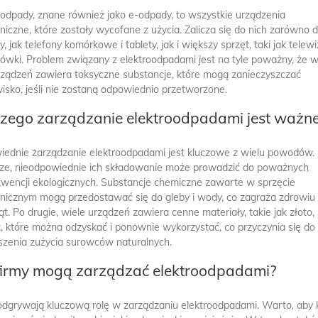
oodpady, znane również jako e-odpady, to wszystkie urządzenia
izabela
mama
oniczne, które zostały wycofane z użycia. Zalicza się do nich zarówno 
, jak telefony komórkowe i tablety, jak i większy sprzęt, taki jak telew
KIM JEST DOBRY PREZENTER
JAK URZĄDZIĆ KLA
RADIOWY?
SZKOLNĄ, TAK AB
dówki. Problem związany z elektroodpadami jest na tyle poważny, że w
SPRZYJAŁA NAUCE
rządzeń zawiera toksyczne substancje, które mogą zanieczyszczać
marzę o takiej pracy
isko, jeśli nie zostaną odpowiednio przetworzone.
fajnie byłoby taką ta
kiedyś sobie kupić i
zego zarządzanie elektroodpadami jest ważn
tylko do domu.
ednie zarządzanie elektroodpadami jest kluczowe z wielu powodów.
ze, nieodpowiednie ich składowanie może prowadzić do poważnych
wencji ekologicznych. Substancje chemiczne zawarte w sprzęcie
onicznym mogą przedostawać się do gleby i wody, co zagraża zdrowiu l
ąt. Po drugie, wiele urządzeń zawiera cenne materiały, takie jak złoto,
ź, które można odzyskać i ponownie wykorzystać, co przyczynia się do
szenia zużycia surowców naturalnych.
firmy mogą zarządzać elektroodpadami?
odgrywają kluczową rolę w zarządzaniu elektroodpadami. Warto, aby