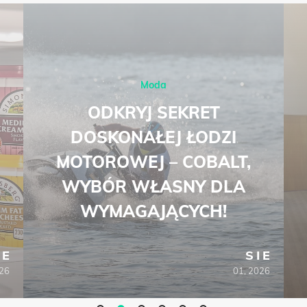
Moda
ODKRYJ SEKRET
DOSKONAŁEJ ŁODZI
MOTOROWEJ – COBALT,
WYBÓR WŁASNY DLA
WYMAGAJĄCYCH!
IE
SIE
026
01, 2026