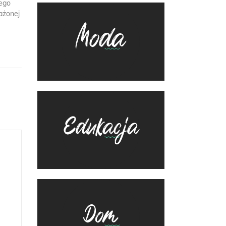
wego
ażonej