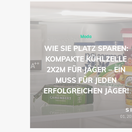
Moda
-
WIE SIE PLATZ SPAREN:
ŁA
KOMPAKTE KÜHLZELLE
EJ
2X2M FÜR JÄGER – EIN
ZOWE
MUSS FÜR JEDEN
ERFOLGREICHEN JÄGER!
SIE
S
06, 2026
01, 2