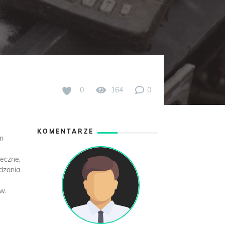
0
164
0
KOMENTARZE
ym
teczne,
dzania
w.