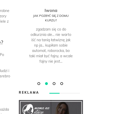
Iwona
O
drobne
izory
SĘ
JAK POZBYĆ SIĘ Z DOMU
JAK POZBY
Y
KURZU?
KU
iele z
?
zgadzam się co do
bez od
blicę
odkurznia ale... nie warto
codziennego
 nie
iść na tanią łatwiznę jak
żeby tego k
e?
np ja... kupiłam sobie
ja codzien
automat, roborocka, bo
roombę, wię
 Po
taki miał być fajny, a wcale
nie problem,
fajny nie jest...
zauważy
meblach jes
udzi i
 srebro
REKLAMA
 każda