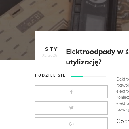
STY
Elektroodpady w św
01, 2025
utylizację?
PODZIEL SIĘ
Elektr
rozwój
elektr
koniec
elektr
rozwią
Co t