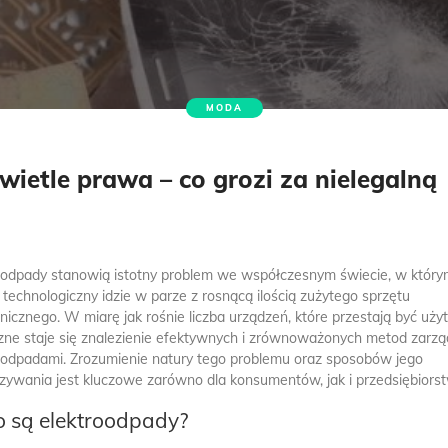
MODA
ietle prawa – co grozi za nielegalną
oodpady stanowią istotny problem we współczesnym świecie, w któr
 technologiczny idzie w parze z rosnącą ilością zużytego sprzętu
onicznego. W miarę jak rośnie liczba urządzeń, które przestają być uży
zne staje się znalezienie efektywnych i zrównoważonych metod zarzą
oodpadami. Zrozumienie natury tego problemu oraz sposobów jego
zywania jest kluczowe zarówno dla konsumentów, jak i przedsiębiorst
o są elektroodpady?