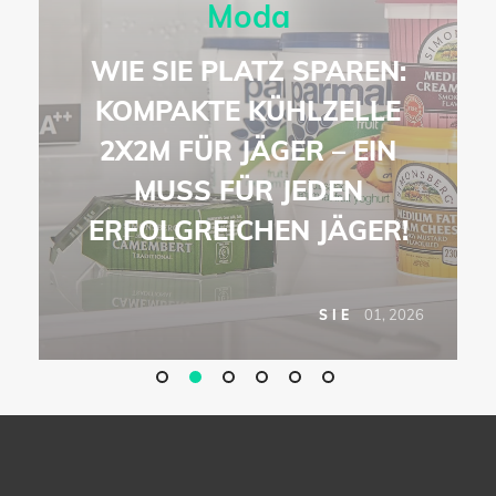
Moda
WIE SIE PLATZ SPAREN:
KOMPAKTE KÜHLZELLE
2X2M FÜR JÄGER – EIN
MUSS FÜR JEDEN
ERFOLGREICHEN JÄGER!
6
01, 2026
SIE