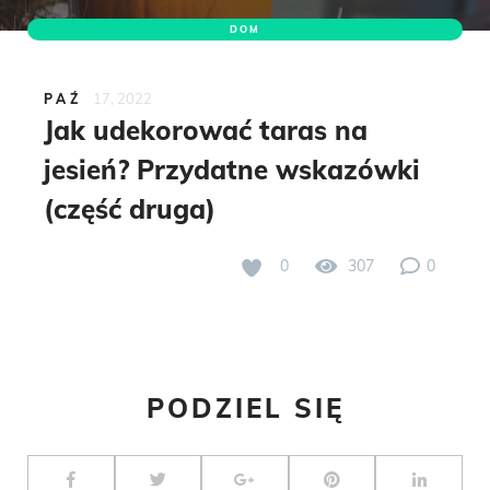
DOM
17, 2022
PAŹ
Jak udekorować taras na
jesień? Przydatne wskazówki
(część druga)
0
307
0
PODZIEL SIĘ