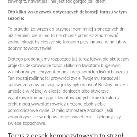
zewnątrz, nawet jeśli nie jest tak gorąco jak latem.
Oto kilka wskazówek dotyczących dekoracji tarasu w tym
sezonie:
To prawda, że wrzesień przynosi nam mniej słonecznych dni
niż sierpień, ale mimo to nie chcesz przecież zmarnować
żadnej okazji, by cieszyć się tarasem przy lampce wina lub w
dobrym towarzystwie!
Dlatego proponujemy rozpocząć już teraz łatwy, ale skuteczny
projekt: udekorowanie tarasu kilkoma kwiatami bugenwilli,
wielobarwnymi chryzantemami i wrzosami lub liśćmi bluszczu.
Ten rodzaj roślinności przywróci życie Twojemu tarasowi i
sprawi, że znów poczujesz jakby była wiosna! Rośliny możesz
umieścić w różnej wielkości donicach albo stworzyć
wyjątkowe kompozycje z kwiatów ciętych. Spektakularny
efekt mogą wywołać również ułożone obok siebie
pomarańczowe dynie. O miłą atmosferę zadbasz, jeśli
zaopatrzysz się w odpowiednie oświetlenie – girlandy, czy
świece zapachowe.
Taras z desek kompozytowych to strzał