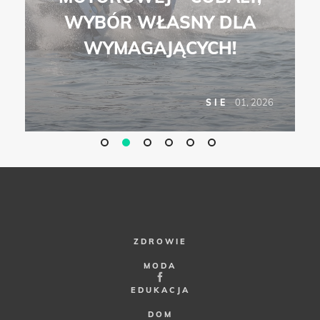
WYBÓR WŁASNY DLA
WYMAGAJĄCYCH!
6
01, 2026
SIE
ZDROWIE
MODA
EDUKACJA
DOM