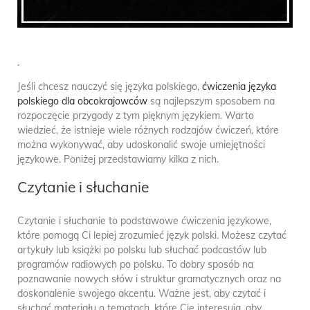
.
Jeśli chcesz nauczyć się języka polskiego,
ćwiczenia języka
polskiego dla obcokrajowców
są najlepszym sposobem na
rozpoczęcie przygody z tym pięknym językiem. Warto
wiedzieć, że istnieje wiele różnych rodzajów ćwiczeń, które
można wykonywać, aby udoskonalić swoje umiejętności
językowe. Poniżej przedstawiamy kilka z nich.
Czytanie i słuchanie
Czytanie i słuchanie to podstawowe ćwiczenia językowe,
które pomogą Ci lepiej zrozumieć język polski. Możesz czytać
artykuły lub książki po polsku lub słuchać podcastów lub
programów radiowych po polsku. To dobry sposób na
poznawanie nowych słów i struktur gramatycznych oraz na
doskonalenie swojego akcentu. Ważne jest, aby czytać i
słuchać materiału o tematach, które Cię interesują, aby