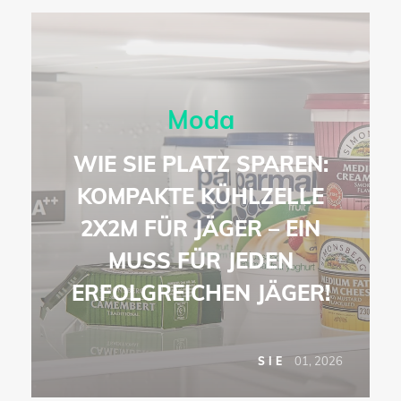
Moda
WIE SIE PLATZ SPAREN:
KOMPAKTE KÜHLZELLE
2X2M FÜR JÄGER – EIN
MUSS FÜR JEDEN
ERFOLGREICHEN JÄGER!
6
01, 2026
SIE