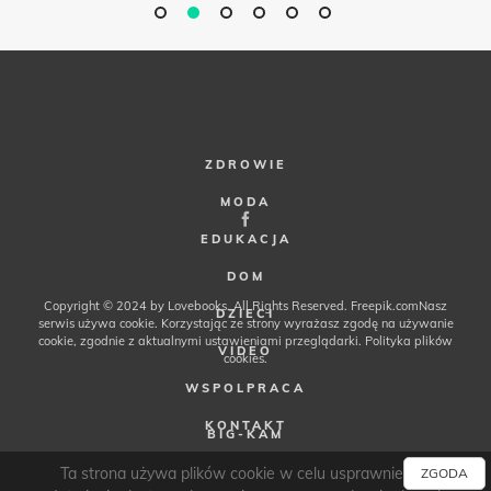
ZDROWIE
MODA
EDUKACJA
DOM
Copyright © 2024 by Lovebooks. All Rights Reserved.
Freepik.com
Nasz
DZIECI
serwis używa cookie. Korzystając ze strony wyrażasz zgodę na używanie
cookie, zgodnie z aktualnymi ustawieniami przeglądarki.
Polityka plików
VIDEO
cookies
.
WSPOLPRACA
KONTAKT
BIG-KAM
FRANCUSKIE PERFUMY
Ta strona używa plików cookie w celu usprawnienia i
ZGODA