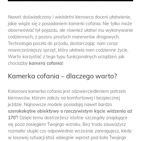
Nawet doświadczony i wieloletni kierowca doceni ułatwienie,
jakie wiąże się z posiadaniem kamerki cofania. Nie tylko może
obserwować tył pojazdu, ale również ułatwi mu wykonywanie
codziennych, z pozoru prostych manewrów drogowych.
Technologia poszła do przodu, dostarczając nam coraz
nowocześniejszy sprzęt, który ułatwia nam codzienne życie.
Warto korzystać z tego typu funkcjonalnych urządzeń, jak
chociażby
kamera cofania
!
Kamerka cofania – dlaczego warto?
Kolorowa kamerka cofania jest odzwierciedleniem potrzeb
kierowców, którym zależy na komfortowej i bezpiecznej
jeździe. Najnowsze modele posiadają nawet bardzo
szerokokątne obiektywy o rzeczywistym kącie widzenia aż
170°!
Dzięki temu dostrzeżesz istotne szczegóły znajdujące
się poza zasięgiem Twojego wzroku. Bez trudu zauważysz
rozmaite słupki czy odpowiednio wcześnie zareagujesz, kiedy
w losowej sytuacji ktoś wbiegnie wprost pod koła Twojego