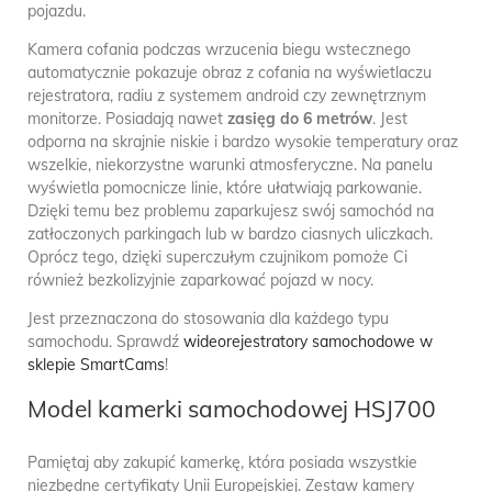
pojazdu.
Kamera cofania podczas wrzucenia biegu wstecznego
automatycznie pokazuje obraz z cofania na wyświetlaczu
rejestratora, radiu z systemem android czy zewnętrznym
monitorze. Posiadają nawet
zasięg do 6 metrów
. Jest
odporna na skrajnie niskie i bardzo wysokie temperatury oraz
wszelkie, niekorzystne warunki atmosferyczne. Na panelu
wyświetla pomocnicze linie, które ułatwiają parkowanie.
Dzięki temu bez problemu zaparkujesz swój samochód na
zatłoczonych parkingach lub w bardzo ciasnych uliczkach.
Oprócz tego, dzięki superczułym czujnikom pomoże Ci
również bezkolizyjnie zaparkować pojazd w nocy.
Jest przeznaczona do stosowania dla każdego typu
samochodu. Sprawdź
wideorejestratory samochodowe w
sklepie SmartCams
!
Model kamerki samochodowej HSJ700
Pamiętaj aby zakupić kamerkę, która posiada wszystkie
niezbędne certyfikaty Unii Europejskiej. Zestaw kamery