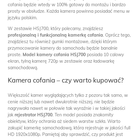
cofania będzie wtedy w 100% gotowy do montażu i bardzo
prosty w obsłudze. Każda kamera powinna posiadać menu w
języku polskim.
W zestawie HSJ700, który polecamy, znajdziesz
profesjonalną i funkcjonalną kamerkę cofania
. Oprócz tego,
znajdziesz tu również gumki montażowe, dzięki którym
przymocowanie kamery do samochodu będzie banalnie
proste.
Model kamery cofania HSJ700
posiada 10 calowy
ekran, tylną kamerę 720p w zestawie oraz ładowarkę
samochodową.
Kamera cofania – czy warto kupować?
Większość kamer wyglądających tylko z pozoru tak samo, w
cenie niższej lub nawet dwukrotnie niższej, nie będzie
nagrywała nawet w połowie tak wyraźnie i w takiej jakości
jak
rejestrator HSJ700
. Ten model posiada znakomity
obiektyw, który ochrania aż siedem warstw szkła. Warto
zakupić kamerkę samochodową, która rejestruje w jakości full
HD 1920x1080p. Pamiętaj aby sprawdzić, czy produkt jest