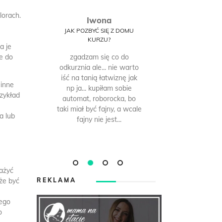
lorach.
Iwona
O
SĘ
JAK POZBYĆ SIĘ Z DOMU
JAK POZBY
Y
KURZU?
KU
a je
?
e do
zgadzam się co do
bez od
blicę
odkurznia ale... nie warto
codziennego
 nie
iść na tanią łatwiznę jak
żeby tego k
 inne
np ja... kupiłam sobie
ja codzien
rzykład
automat, roborocka, bo
roombę, wię
taki miał być fajny, a wcale
nie problem,
a lub
fajny nie jest...
zauważy
meblach jes
ważyć
oże być
REKLAMA
i
jego
o