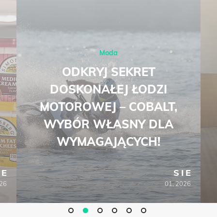
Moda
ODKRYJ SEKRET
DOSKONAŁEJ ŁODZI
MOTOROWEJ – COBALT,
WYBÓR WŁASNY DLA
WYMAGAJĄCYCH!
IE
SIE
026
01, 2026