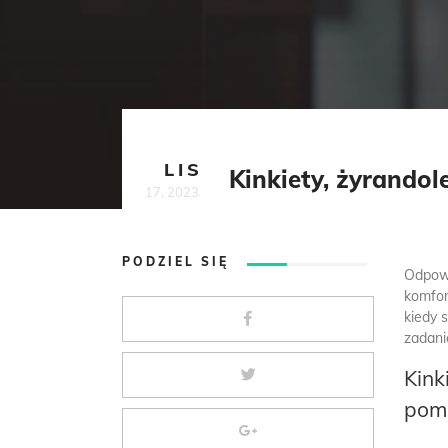
LIS
Kinkiety, żyrando
17, 2023
PODZIEL SIĘ
Odpowi
komfor
kiedy 
zadani
Kink
pom