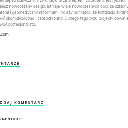
zeć się za klasycznymi żyrandolami ze srebrem lub złotem. Jeśli jednak
ujesz nowoczesny design, istnieje wiele nowoczesnych opcji ze szklan
tami i geometrycznymi formami. Należy pamiętać, że instalacja żyran
yć skomplikowana i czasochłonna. Dlatego tego typu projekty powini
ować profesjonalista.
k.com
ENTARZE
ODAJ KOMENTARZ
omment
OMENTARZ
*