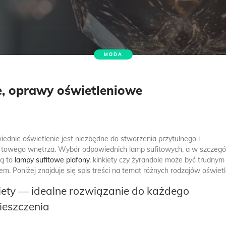
MODA
le, oprawy oświetleniowe
ednie oświetlenie jest niezbędne do stworzenia przytulnego i
towego wnętrza. Wybór odpowiednich lamp sufitowych, a w szczegól
są to
lampy sufitowe plafony
, kinkiety czy żyrandole może być trudnym
em. Poniżej znajduje się spis treści na temat różnych rodzajów oświetl
iety — idealne rozwiązanie do każdego
ieszczenia