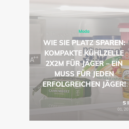
Moda
-
WIE SIE PLATZ SPAREN:
ŁA
KOMPAKTE KÜHLZELLE
EJ
2X2M FÜR JÄGER – EIN
ZOWE
MUSS FÜR JEDEN
ERFOLGREICHEN JÄGER!
SIE
S
06, 2026
01, 2