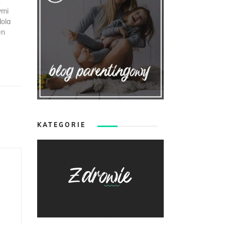
ymi
dola
en
KATEGORIE