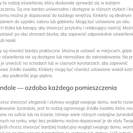
ty to rodzaj oświetlenia, który doskonale sprawdzi się w każdym
zczeniu. Są one bardzo uniwersalne i dostępne w różnych stylach i ko
izabela
mama
 temu można je dopasować do każdego wnętrza. Kinkiety są idealnym
KIM JEST DOBRY PREZENTER
JAK URZĄDZIĆ KLA
zaniem do sypialni, salonu lub gabinetu. Mogą być ustawione po obu
RADIOWY?
SZKOLNĄ, TAK AB
ch łóżka lub kanapy, aby stworzyć przytulny i relaksujący nastrój. Możn
SPRZYJAŁA NAUCE
ustawić po obu stronach biurka, aby zapewnić odpowiednie oświetleni
marzę o takiej pracy
fajnie byłoby taką ta
ub nauki.
kiedyś sobie kupić i
ty są również bardzo praktyczne. Można je ustawić w miejscach, gdzie
tylko do domu.
e oświetlenia nie są dostępne lub niemożliwe do zainstalowania. Na p
je umieścić na schodach lub w ciasnych korytarzach, aby zapewnić
owe źródło światła. Kinkiety mogą być również ustawione wokół lustr
, aby podkreślić jego piękno.
andole — ozdoba każdego pomieszczenia
chcesz stworzyć elegancki i stylowy wygląd swojego domu, warto roz
alowanie żyrandola. Jest to rodzaj ogromnego źródła światła, które m
one na suficie lub na ścianie. Istnieje wiele różnych rodzajów żyrandol
nych na rynku, więc bez problemu można dopasować je do stylu Two
Jeśli chcesz stworzyć bardziej tradycyjny wygląd swojego domu, wart