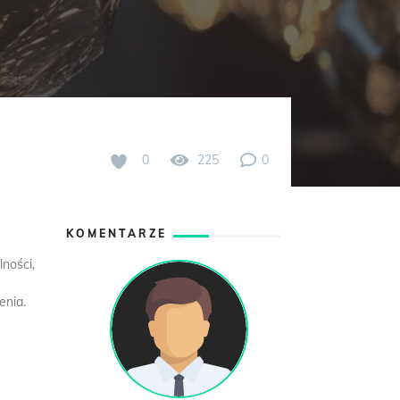
0
225
0
KOMENTARZE
ności,
enia.