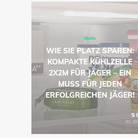
Moda
-
WIE SIE PLATZ SPAREN:
ŁA
KOMPAKTE KÜHLZELLE
EJ
2X2M FÜR JÄGER – EIN
ZOWE
MUSS FÜR JEDEN
ERFOLGREICHEN JÄGER!
SIE
S
06, 2026
01, 2