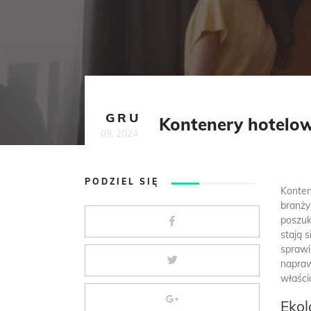
GRU
Kontenery hotelowe
09, 2024
PODZIEL SIĘ
Konten
branży
poszuk
stają 
sprawi
napraw
właścic
Ekol