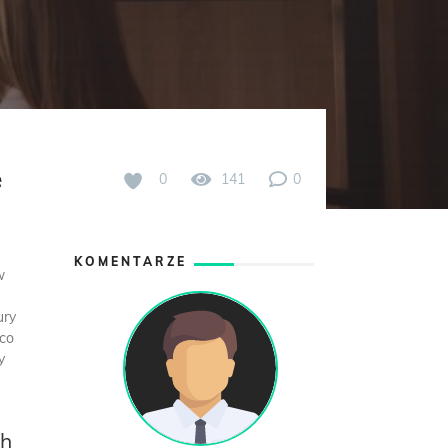
e
0
141
0
KOMENTARZE
w
ury
 co
y
ch