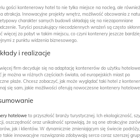
elu gości kontenerowy hotel to nie tylko miejsce na nocleg, ale równie
na atrakcja. Innowacyjne projekty wnętrz, możliwość obcowania z nat
ietypowy charakter samych budowli składają się na niezapomniane
dczenie. Turyści poszukujący niecodziennych wrażeń są często skłonn
ić więcej za pobyt w takim miejscu, co czyni kontenery jeszcze bardzie
yjnymi z punktu widzenia biznesowego.
kłady i realizacje
więcej firm decyduje się na adaptację kontenerów do użytku hotelow
ć je można w różnych częściach świata, od europejskich miast po
czne plaże. Chcesz zobaczyć, jak może wyglądać taki hotel z kontene
naj się sam, jakie możliwości oferują nowoczesne kontenery hotelowe
sumowanie
ery hotelowe
to przyszłość branży turystycznej. Ich ekologiczność, sz
acji, oszczędność oraz unikalność sprawiają, że są one atrakcyjne zaró
orów, jak i klientów. W dynamicznie zmieniającym się świecie podróży,
e takie innowacyjne rozwiązania zdobywają serca coraz szerszej grup