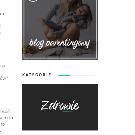
ż
urą
i
j
ego.
KATEGORIE
rów?
.
ybkość
wno dla
 to
y