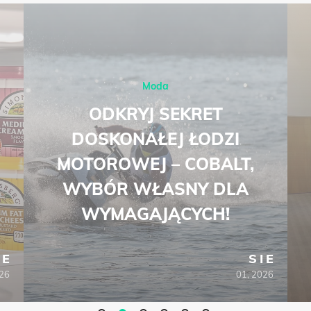
Moda
ODKRYJ SEKRET
DOSKONAŁEJ ŁODZI
MOTOROWEJ – COBALT,
WYBÓR WŁASNY DLA
WYMAGAJĄCYCH!
IE
SIE
026
01, 2026