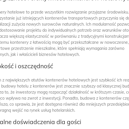
izabela
mama
ery hotelowe to przede wszystkim rozwiązanie przyjazne środowisku
ystanie już istniejących kontenerów transportowych przyczynia się d
KIM JEST DOBRY PREZENTER
JAK URZĄDZIĆ KLA
RADIOWY?
SZKOLNĄ, TAK AB
lizacji zużycia nowych surowców naturalnych. Ich modularność pozwa
SPRZYJAŁA NAUCE
dostosowanie projektu do indywidualnych potrzeb oraz warunków oto
marzę o takiej pracy
acza większą elastyczność w porównaniu z tradycyjnymi konstrukcjam
fajnie byłoby taką ta
 temu kontenery z łatwością mogą być przekształcane w nowoczesne,
kiedyś sobie kupić i
towe przestrzenie mieszkalne, które spełniają wymagania zarówno
tylko do domu.
nych, jak i właścicieli biznesów hotelowych.
kość i oszczędność
 z największych atutów kontenerów hotelowych jest szybkość ich reali
 budowy hotelu z kontenerów jest znacznie szybszy od klasycznej bu
a to, że inwestorzy mogą rozpocząć działalność w krótszym czasie, c
co wpływa na zwrot z inwestycji. Ponadto, budowa z kontenerów czę
ańsza, co sprawia, że jest dostępna również dla mniejszych przedsiębio
pragną wejść na rynek usług hotelarskich.
alne doświadczenia dla gości