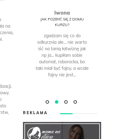
Iwona
O
.
o
SĘ
JAK POZBYĆ SIĘ Z DOMU
JAK POZBY
Y
KURZU?
KU
la na
?
czenia,
zgadzam się co do
bez od
i.
blicę
odkurznia ale... nie warto
codziennego
 nie
iść na tanią łatwiznę jak
żeby tego k
np ja... kupiłam sobie
ja codzien
automat, roborocka, bo
roombę, wię
taki miał być fajny, a wcale
nie problem,
fajny nie jest...
zauważy
meblach jes
zacji.
dowy.
o
sto
rstw,
REKLAMA