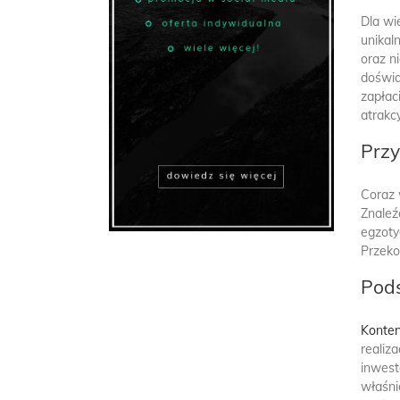
Dla wi
unikal
oraz n
doświa
zapłac
atrakc
Przy
Coraz 
Znaleź
egzoty
Przeko
Pod
Konten
realiz
inwest
właśni