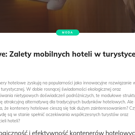
MODA
: Zalety mobilnych hoteli w turystyc
ery hotelowe zyskują na popularności jako innowacyjne rozwiązanie 
 turystycznej. W dobie rosnącej świadomości ekologicznej oraz
iwania nietypowych doświadczeń podróżniczych, te modułowe strukt
się atrakcyjną alternatywą dla tradycyjnych budynków hotelowych. Ale
a, że kontenery hotelowe cieszą się tak dużym zainteresowaniem? Cz
dę są w stanie spełnić oczekiwania współczesnych turystów oraz
ieli hoteli?
ogiczność i efektywność kontenerów hotelowy