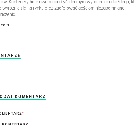
ców. Kontenery hotelowe mogą być idealnym wyborem dla każdego, k
e wyróżnić się na rynku oraz zaoferować gościom niezapomniane
dczenia.
k.com
ENTARZE
ODAJ KOMENTARZ
omment
OMENTARZ
*