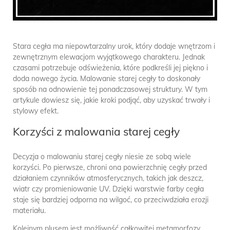
Stara cegła ma niepowtarzalny urok, który dodaje wnętrzom i
zewnętrznym elewacjom wyjątkowego charakteru. Jednak
czasami potrzebuje odświeżenia, które podkreśli jej piękno i
doda nowego życia. Malowanie starej cegły to doskonały
sposób na odnowienie tej ponadczasowej struktury. W tym
artykule dowiesz się, jakie kroki podjąć, aby uzyskać trwały i
stylowy efekt.
Korzyści z malowania starej cegły
Decyzja o malowaniu starej cegły niesie ze sobą wiele
korzyści. Po pierwsze, chroni ona powierzchnię cegły przed
działaniem czynników atmosferycznych, takich jak deszcz,
wiatr czy promieniowanie UV. Dzięki warstwie farby cegła
staje się bardziej odporna na wilgoć, co przeciwdziała erozji
materiału.
Kolejnym plusem jest możliwość całkowitej metamorfozy