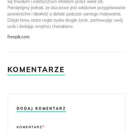
się trwałym i estetycznym efektem przez wiele lat.
Pamiętajmy jednak, że kluczowe jest właściwe przygotowanie
powierzchni i dbałość o detale podczas samego malowania.
Dzięki temu stara cegła zyska drugie życie, zachowując swój
urok i dodając wnętrzu charakteru.
freepik.com
KOMENTARZE
DODAJ KOMENTARZ
Comment
KOMENTARZ
*