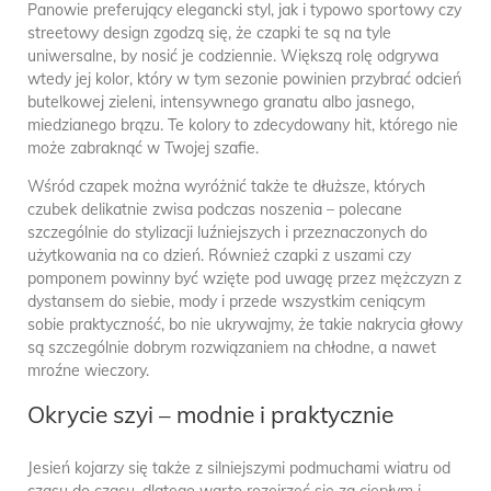
Panowie preferujący elegancki styl, jak i typowo sportowy czy
streetowy design zgodzą się, że czapki te są na tyle
uniwersalne, by nosić je codziennie. Większą rolę odgrywa
wtedy jej kolor, który w tym sezonie powinien przybrać odcień
butelkowej zieleni, intensywnego granatu albo jasnego,
miedzianego brązu. Te kolory to zdecydowany hit, którego nie
może zabraknąć w Twojej szafie.
Wśród czapek można wyróżnić także te dłuższe, których
czubek delikatnie zwisa podczas noszenia – polecane
szczególnie do stylizacji luźniejszych i przeznaczonych do
użytkowania na co dzień. Również czapki z uszami czy
pomponem powinny być wzięte pod uwagę przez mężczyzn z
dystansem do siebie, mody i przede wszystkim ceniącym
sobie praktyczność, bo nie ukrywajmy, że takie nakrycia głowy
są szczególnie dobrym rozwiązaniem na chłodne, a nawet
mroźne wieczory.
Okrycie szyi – modnie i praktycznie
Jesień kojarzy się także z silniejszymi podmuchami wiatru od