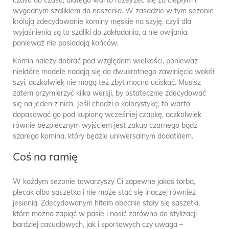
czasu do czasu, dlatego warto rozejrzeć się za ciepłym i
wygodnym szalikiem do noszenia. W zasadzie w tym sezonie
królują zdecydowanie kominy męskie na szyję, czyli dla
wyjaśnienia są to szaliki do zakładania, a nie owijania,
ponieważ nie posiadają końców.
Komin należy dobrać pod względem wielkości, ponieważ
niektóre modele nadają się do dwukrotnego zawinięcia wokół
szyi, aczkolwiek nie mogą też zbyt mocno uciskać. Musisz
zatem przymierzyć kilka wersji, by ostatecznie zdecydować
się na jeden z nich. Jeśli chodzi o kolorystykę, to warto
dopasować go pod kupioną wcześniej czapkę, aczkolwiek
równie bezpiecznym wyjściem jest zakup czarnego bądź
szarego komina, który będzie uniwersalnym dodatkiem.
Coś na ramię
W każdym sezonie towarzyszy Ci zapewne jakaś torba,
plecak albo saszetka i nie może stać się inaczej również
jesienią. Zdecydowanym hitem obecnie stały się saszetki,
które można zapiąć w pasie i nosić zarówno do stylizacji
bardziej casualowych, jak i sportowych czy uwaga –