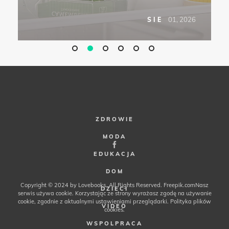
6
01, 2026
SIE
ZDROWIE
MODA
EDUKACJA
DOM
Copyright © 2024 by Lovebooks. All Rights Reserved.
Freepik.com
Nasz
DZIECI
serwis używa cookie. Korzystając ze strony wyrażasz zgodę na używanie
cookie, zgodnie z aktualnymi ustawieniami przeglądarki.
Polityka plików
VIDEO
cookies
.
WSPOLPRACA