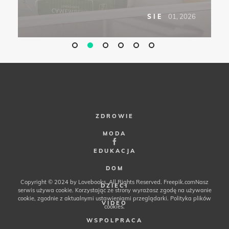
6
01, 2026
SIE
ZDROWIE
MODA
EDUKACJA
DOM
Copyright © 2024 by Lovebooks. All Rights Reserved.
Freepik.com
Nasz
DZIECI
serwis używa cookie. Korzystając ze strony wyrażasz zgodę na używanie
cookie, zgodnie z aktualnymi ustawieniami przeglądarki.
Polityka plików
VIDEO
cookies
.
WSPOLPRACA