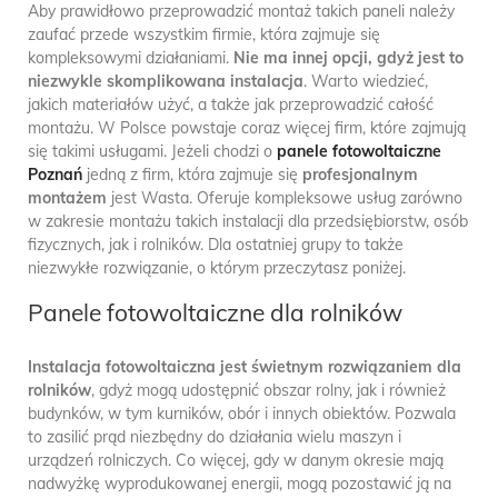
Aby prawidłowo przeprowadzić montaż takich paneli należy
zaufać przede wszystkim firmie, która zajmuje się
kompleksowymi działaniami.
Nie ma innej opcji, gdyż jest to
niezwykle skomplikowana instalacja
. Warto wiedzieć,
jakich materiałów użyć, a także jak przeprowadzić całość
montażu. W Polsce powstaje coraz więcej firm, które zajmują
się takimi usługami. Jeżeli chodzi o
panele fotowoltaiczne
Poznań
jedną z firm, która zajmuje się
profesjonalnym
montażem
jest Wasta. Oferuje kompleksowe usług zarówno
w zakresie montażu takich instalacji dla przedsiębiorstw, osób
fizycznych, jak i rolników. Dla ostatniej grupy to także
niezwykłe rozwiązanie, o którym przeczytasz poniżej.
Panele fotowoltaiczne dla rolników
Instalacja fotowoltaiczna
jest świetnym rozwiązaniem dla
rolników
, gdyż mogą udostępnić obszar rolny, jak i również
budynków, w tym kurników, obór i innych obiektów. Pozwala
to zasilić prąd niezbędny do działania wielu maszyn i
urządzeń rolniczych. Co więcej, gdy w danym okresie mają
nadwyżkę wyprodukowanej energii, mogą pozostawić ją na