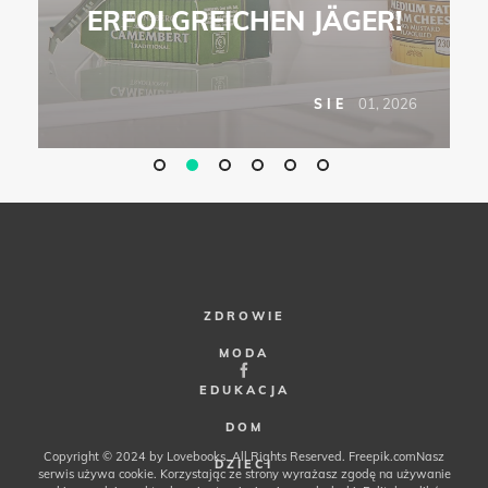
ERFOLGREICHEN JÄGER!
6
01, 2026
SIE
ZDROWIE
MODA
EDUKACJA
DOM
Copyright © 2024 by Lovebooks. All Rights Reserved.
Freepik.com
Nasz
DZIECI
serwis używa cookie. Korzystając ze strony wyrażasz zgodę na używanie