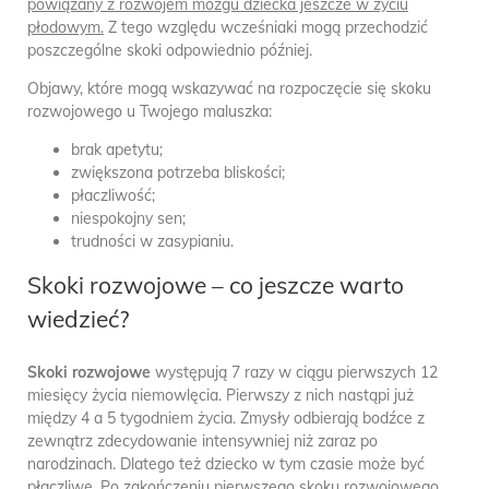
powiązany z rozwojem mózgu dziecka jeszcze w życiu
płodowym.
Z tego względu wcześniaki mogą przechodzić
poszczególne skoki odpowiednio później.
Objawy, które mogą wskazywać na rozpoczęcie się skoku
rozwojowego u Twojego maluszka:
brak apetytu;
zwiększona potrzeba bliskości;
płaczliwość;
niespokojny sen;
trudności w zasypianiu.
Skoki rozwojowe – co jeszcze warto
wiedzieć?
Skoki rozwojowe
występują 7 razy w ciągu pierwszych 12
miesięcy życia niemowlęcia. Pierwszy z nich nastąpi już
między 4 a 5 tygodniem życia. Zmysły odbierają bodźce z
zewnątrz zdecydowanie intensywniej niż zaraz po
narodzinach. Dlatego też dziecko w tym czasie może być
płaczliwe. Po zakończeniu pierwszego skoku rozwojowego