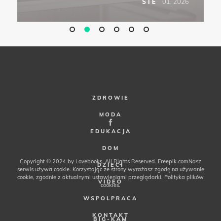
6
01, 2026
SIE
ZDROWIE
MODA
EDUKACJA
DOM
Copyright © 2024 by Lovebooks. All Rights Reserved.
Freepik.com
Nasz
DZIECI
serwis używa cookie. Korzystając ze strony wyrażasz zgodę na używanie
cookie, zgodnie z aktualnymi ustawieniami przeglądarki.
Polityka plików
VIDEO
cookies
.
WSPOLPRACA
KONTAKT
BIG-KAM