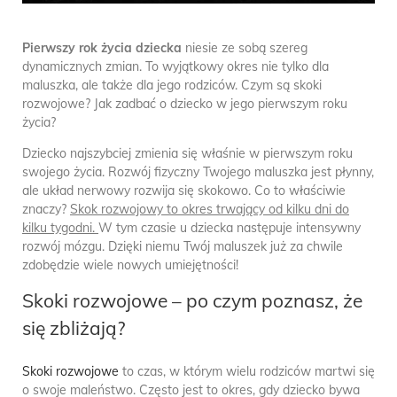
Pierwszy rok życia dziecka
niesie ze sobą szereg
dynamicznych zmian. To wyjątkowy okres nie tylko dla
maluszka, ale także dla jego rodziców. Czym są skoki
rozwojowe? Jak zadbać o dziecko w jego pierwszym roku
życia?
Dziecko najszybciej zmienia się właśnie w pierwszym roku
swojego życia. Rozwój fizyczny Twojego maluszka jest płynny,
ale układ nerwowy rozwija się skokowo. Co to właściwie
znaczy?
Skok rozwojowy to okres trwający od kilku dni do
kilku tygodni.
W tym czasie u dziecka następuje intensywny
rozwój mózgu. Dzięki niemu Twój maluszek już za chwile
zdobędzie wiele nowych umiejętności!
Skoki rozwojowe – po czym poznasz, że
się zbliżają?
Skoki rozwojowe
to czas, w którym wielu rodziców martwi się
o swoje maleństwo. Często jest to okres, gdy dziecko bywa