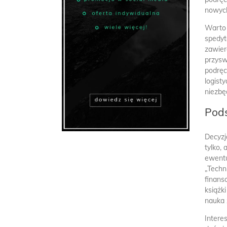
nowych
Warto 
spedyt
zawier
przysw
podręc
logist
niezbę
Pod
Decyzj
tylko,
ewentu
„
Techn
finans
książk
nauka 
Intere