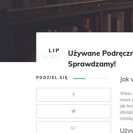
LIP
Używane Podręczn
21, 2025
Sprawdzamy!
Jak 
PODZIEL SIĘ
Wielu 
nowe p
jak te
obciąż
rozwi
Używ