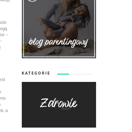
może
mogą
tor –
o-
ę
KATEGORIE
est
m
wno
n
k, a