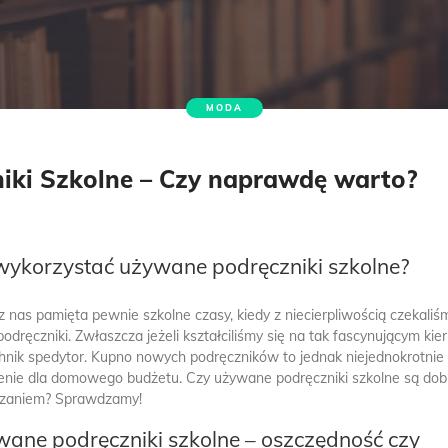
MODA
iki Szkolne – Czy naprawdę warto?
wykorzystać używane podręczniki szkolne?
z nas pamięta pewnie szkolne czasy, kiedy z niecierpliwością czekaliś
odręczniki. Zwłaszcza jeżeli kształciliśmy się na tak fascynującym kie
chnik spedytor. Kupno nowych podręczników to jednak niejednokrotnie
enie dla domowego budżetu. Czy używane podręczniki szkolne są do
ązaniem? Sprawdzamy!
ane podręczniki szkolne – oszczędność czy