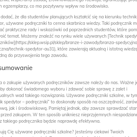
 egzemplarzy, co ma pozytywny wpływ na środowisko.
dodać, że dla studentów planujących kształcić się na kierunku technik
or, używane podręczniki to cenna skarbnica wiedzy. Taki podręcznik 
ać praktyczne rady i wskazówki od poprzednich studentów, które po
oić temat. Możemy znaleźć na rynku wiele używanych [Technik spedy
zników](https://sklep.wsip.pl/sklep/branze-i-zawody/branza-spedycyjn
yczna/technik-spedytor-au31), które zawierają aktualną i istotną wiedz
dną do przyswojenia tego zawodu.
sumowanie
a o zakupie używanych podręczników zawsze należy do nas. Ważne j
 aby dokonać świadomego wyboru i zdawać sobie sprawę z zalet i
alnych wad takiego rozwiązania. Używane podręczniki szkolne, w ty
ik spedytor – podręczniki
” to doskonały sposób na oszczędność, zaró
ową, jak i środowiskową. Pamiętaj jednak, aby zawsze sprawdzać sta
i przed zakupem. W ten sposób unikniesz nieprzyjemnych niespodziane
z takiego podręcznika będzie naprawdę efektywna.
sują Cię używane podręczniki szkolne? Jesteśmy ciekawi Twoich