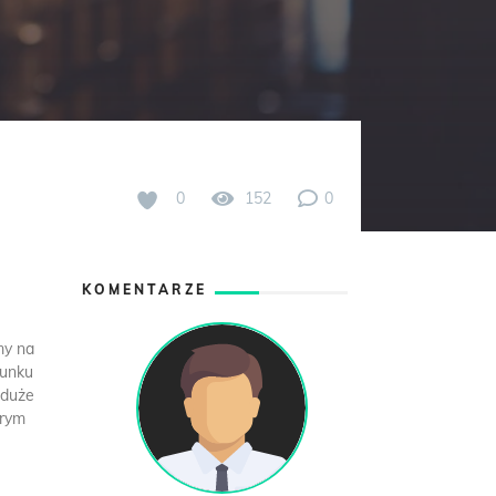
0
152
0
KOMENTARZE
my na
runku
 duże
brym