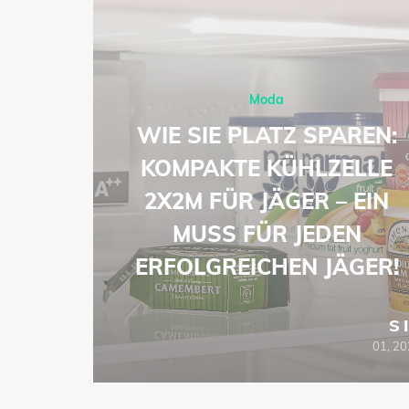
Moda
-
WIE SIE PLATZ SPAREN:
ŁA
KOMPAKTE KÜHLZELLE
EJ
2X2M FÜR JÄGER – EIN
ZOWE
MUSS FÜR JEDEN
ERFOLGREICHEN JÄGER!
SIE
S
06, 2026
01, 2