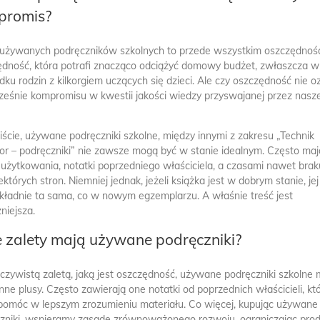
promis?
izabela
mama
KIM JEST DOBRY PREZENTER
JAK URZĄDZIĆ KLA
używanych podręczników szkolnych to przede wszystkim oszczędnoś
RADIOWY?
SZKOLNĄ, TAK AB
dność, która potrafi znacząco odciążyć domowy budżet, zwłaszcza w
SPRZYJAŁA NAUCE
dku rodzin z kilkorgiem uczących się dzieci. Ale czy oszczędność nie 
marzę o takiej pracy
fajnie byłoby taką ta
ześnie kompromisu w kwestii jakości wiedzy przyswajanej przez nasz
kiedyś sobie kupić i
tylko do domu.
ście, używane podręczniki szkolne, między innymi z zakresu „Technik
or – podręczniki” nie zawsze mogą być w stanie idealnym. Często maj
 użytkowania, notatki poprzedniego właściciela, a czasami nawet bra
ektórych stron. Niemniej jednak, jeżeli książka jest w dobrym stanie, jej
okładnie ta sama, co w nowym egzemplarzu. A właśnie treść jest
niejsza.
e zalety mają używane podręczniki?
czywistą zaletą, jaką jest oszczędność, używane podręczniki szkolne 
inne plusy. Często zawierają one notatki od poprzednich właścicieli, kt
omóc w lepszym zrozumieniu materiału. Co więcej, kupując używane
zniki, wspieramy zasadę zrównoważonego rozwoju, ograniczając prod