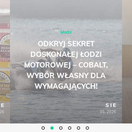
Moda
ODKRYJ SEKRET
DOSKONAŁEJ ŁODZI
MOTOROWEJ – COBALT,
WYBÓR WŁASNY DLA
WYMAGAJĄCYCH!
IE
SIE
026
01, 2026