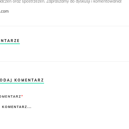
dczeń oraz spostrzeżeń. Zapraszamy do dyskusji i komentowania!
k.com
ENTARZE
ODAJ KOMENTARZ
omment
OMENTARZ
*