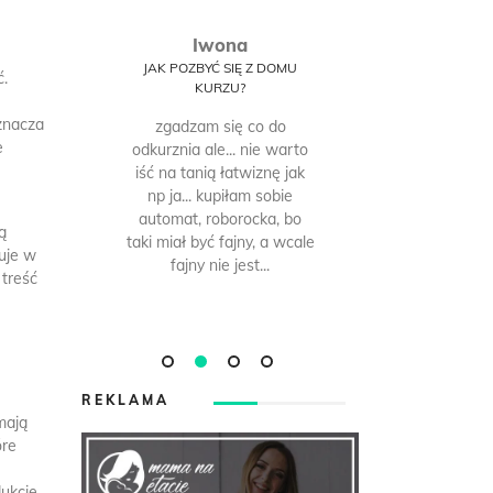
Iwona
O
SĘ
JAK POZBYĆ SIĘ Z DOMU
JAK POZBY
ć.
Y
KURZU?
KU
?
oznacza
zgadzam się co do
bez od
blicę
e
odkurznia ale... nie warto
codziennego
 nie
iść na tanią łatwiznę jak
żeby tego k
np ja... kupiłam sobie
ja codzien
automat, roborocka, bo
roombę, wię
ą
taki miał być fajny, a wcale
nie problem,
kuje w
fajny nie jest...
zauważy
 treść
meblach jes
REKLAMA
mają
óre
ukcję