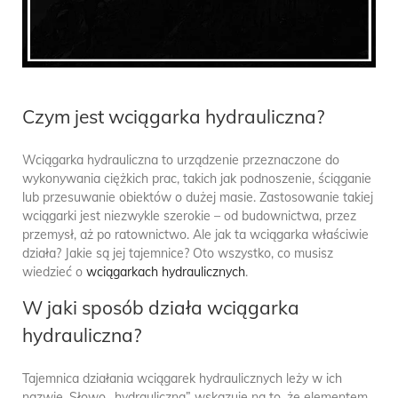
Czym jest wciągarka hydrauliczna?
Wciągarka hydrauliczna to urządzenie przeznaczone do
wykonywania ciężkich prac, takich jak podnoszenie, ściąganie
lub przesuwanie obiektów o dużej masie. Zastosowanie takiej
wciągarki jest niezwykle szerokie – od budownictwa, przez
przemysł, aż po ratownictwo. Ale jak ta wciągarka właściwie
działa? Jakie są jej tajemnice? Oto wszystko, co musisz
wiedzieć o
wciągarkach hydraulicznych
.
W jaki sposób działa wciągarka
hydrauliczna?
Tajemnica działania wciągarek hydraulicznych leży w ich
nazwie. Słowo „hydrauliczna” wskazuje na to, że elementem